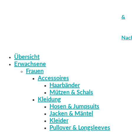
&
Nach
Übersicht
Erwachsene
Frauen
Accessoires
Haarbänder
Mützen & Schals
Kleidung
Hosen & Jumpsuits
Jacken & Mäntel
Kleider
Pullover & Longsleeves