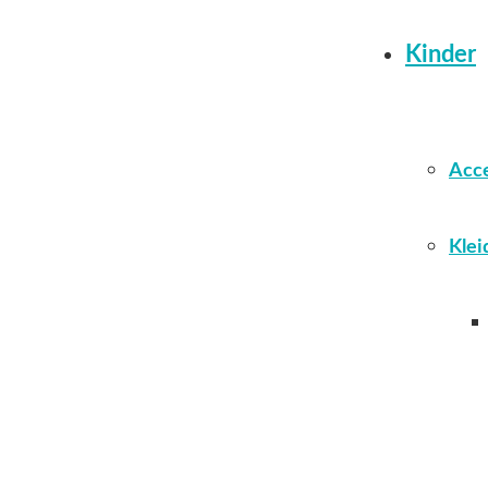
Kinder
Acce
Klei