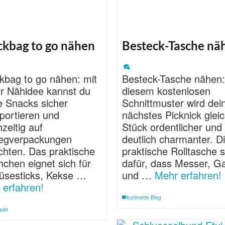
ckbag to go nähen
Besteck-Tasche nä
kbag to go nähen: mit
Besteck-Tasche nähen:
er Nähidee kannst du
diesem kostenlosen
e Snacks sicher
Schnittmuster wird dei
portieren und
nächstes Picknick gleic
hzeitig auf
Stück ordentlicher und
egverpackungen
deutlich charmanter. D
chten. Das praktische
praktische Rolltasche s
chen eignet sich für
dafür, dass Messer, G
sesticks, Kekse …
und …
Mehr erfahren!
 erfahren!
buttinette Blog
ade