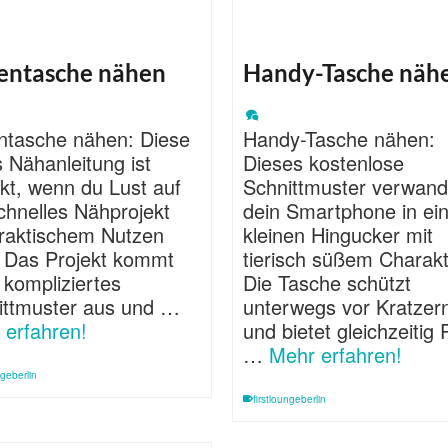
tentasche nähen
Handy-Tasche näh
entasche nähen: Diese
Handy-Tasche nähen:
s Nähanleitung ist
Dieses kostenlose
kt, wenn du Lust auf
Schnittmuster verwand
chnelles Nähprojekt
dein Smartphone in ei
praktischem Nutzen
kleinen Hingucker mit
. Das Projekt kommt
tierisch süßem Charakt
 kompliziertes
Die Tasche schützt
ittmuster aus und …
unterwegs vor Kratzer
 erfahren!
und bietet gleichzeitig 
…
Mehr erfahren!
ngeberlin
firstloungeberlin