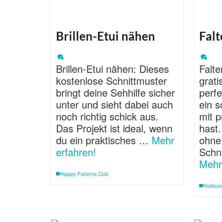
Brillen-Etui nähen
Fal
Brillen-Etui nähen: Dieses
Falt
kostenlose Schnittmuster
grati
bringt deine Sehhilfe sicher
perfe
unter und sieht dabei auch
ein s
noch richtig schick aus.
mit 
Das Projekt ist ideal, wenn
hast
du ein praktisches …
Mehr
ohne
erfahren!
Schn
Mehr
Happy Patterns Club
firstlou