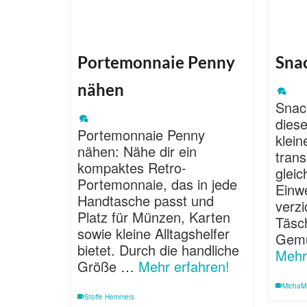
Portemonnaie Penny
Sna
nähen
Snac
dies
Portemonnaie Penny
klein
nähen: Nähe dir ein
trans
kompaktes Retro-
gleic
Portemonnaie, das in jede
Einw
Handtasche passt und
verzi
Platz für Münzen, Karten
Täsch
sowie kleine Alltagshelfer
Gemü
bietet. Durch die handliche
Mehr
Größe …
Mehr erfahren!
MichaM
Stoffe Hemmers