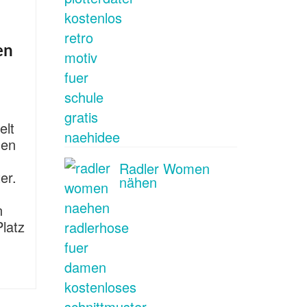
en
elt
nen
Radler Women
er.
nähen
n
Platz