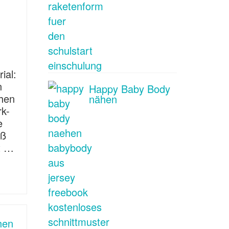
ial:
n
Happy Baby Body
chen
nähen
rk-
e
aß
ft …