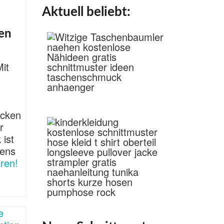
Aktuell beliebt:
en
it
u
acken
r
ist
tens
ren!