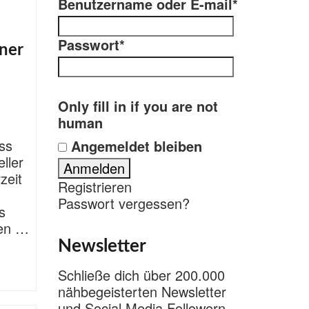
Benutzername oder E-mail
*
Passwort
*
ner
Only fill in if you are not
human
ass
Angemeldet bleiben
ller
zeit
Registrieren
Passwort vergessen?
s
ken …
Newsletter
Schließe dich über 200.000
nähbegeisterten Newsletter
und Social Media Followern