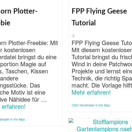
orn Plotter-
FPP Flying Geese
ebie
Tutorial
rn Plotter-Freebie: Mit
FPP Flying Geese Tutor
er kostenlosen
Mit diesem kostenlose
erdatei bringst du eine
Tutorial bringst du fris
aportion Magie auf
Wind in deine Patchwo
s, Taschen, Kissen
Projekte und lernst ein
 andere
Technik, die richtig Sp
ingsstücke. Das
macht. Die Vorlage hil
iche Motiv ist eine
Mehr erfahren!
tive Nähidee für …
 erfahren!
Hoi! Handmade in the Alps
dmade in the Alps