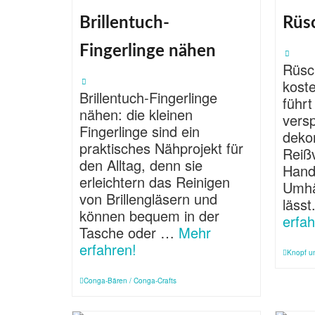
Brillentuch-
Rüs
Fingerlinge nähen
Rüsc
kost
Brillentuch-Fingerlinge
führt
nähen: die kleinen
versp
Fingerlinge sind ein
deko
praktisches Nähprojekt für
Reißv
den Alltag, denn sie
Hand
erleichtern das Reinigen
Umhä
von Brillengläsern und
läss
können bequem in der
erfah
Tasche oder …
Mehr
erfahren!
Knopf u
Conga-Bären / Conga-Crafts