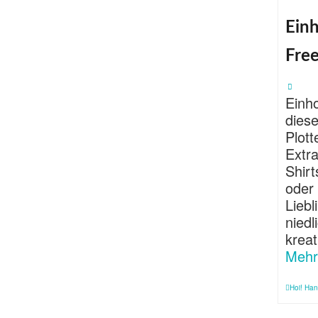
Einh
Fre
Einho
dies
Plott
Extr
Shirt
oder
Liebl
niedl
krea
Mehr
Hoi! Han