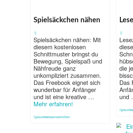
Spielsäckchen nähen
Les
Spielsäckchen nähen: Mit
Lese
diesem kostenlosen
dies
Schnittmuster bringst du
Schn
Bewegung, Spielspaß und
hübs
Nähfreude ganz
die j
unkompliziert zusammen.
biss
Das Freebook eignet sich
Das F
wunderbar für Anfänger
Anfä
und ist eine kreative …
und
Mehr erfahren!
graumit
graumitweissensternchen