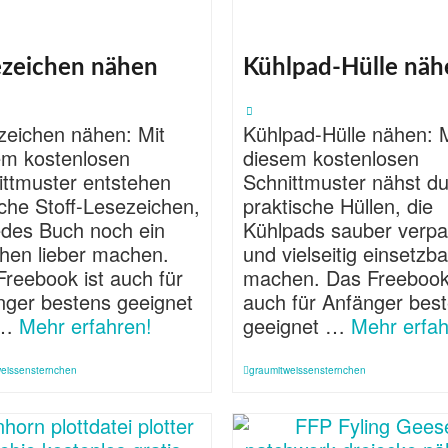
ezeichen nähen
Kühlpad-Hülle näh
zeichen nähen: Mit
Kühlpad-Hülle nähen: M
em kostenlosen
diesem kostenlosen
ittmuster entstehen
Schnittmuster nähst d
che Stoff-Lesezeichen,
praktische Hüllen, die
edes Buch noch ein
Kühlpads sauber verp
chen lieber machen.
und vielseitig einsetzba
reebook ist auch für
machen. Das Freebook 
nger bestens geeignet
auch für Anfänger bes
 …
Mehr erfahren!
geeignet …
Mehr erfah
weissensternchen
graumitweissensternchen