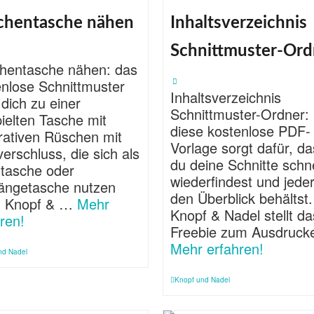
chentasche nähen
Inhaltsverzeichnis
Schnittmuster-Ord
hentasche nähen: das
enlose Schnittmuster
Inhaltsverzeichnis
 dich zu einer
Schnittmuster-Ordner:
ielten Tasche mit
diese kostenlose PDF-
rativen Rüschen mit
Vorlage sorgt dafür, d
erschluss, die sich als
du deine Schnitte schne
tasche oder
wiederfindest und jeder
ngetasche nutzen
den Überblick behältst.
t. Knopf & …
Mehr
Knopf & Nadel stellt da
ren!
Freebie zum Ausdruc
Mehr erfahren!
nd Nadel
Knopf und Nadel