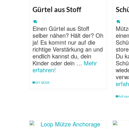
Gürtel aus Stoff
Sch
Einen Gürtel aus Stoff
Mütz
selber nähen? Hält der? Oh
eine
ja! Es kommt nur auf die
Schüt
richtige Verstärkung an und
store
endlich kannst du, dein
Du k
Kinder oder dein …
Mehr
Schü
erfahren!
wiede
verw
erfah
DIY MODE
fluff sto