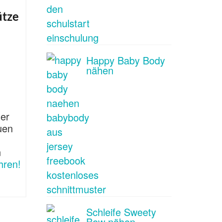
tze
Happy Baby Body
nähen
ter
uen
n
hren!
Schleife Sweety
Bow nähen