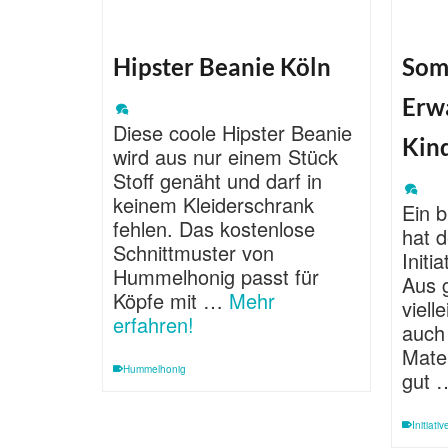
Hipster Beanie Köln
Som
Erw
Diese coole Hipster Beanie
Kin
wird aus nur einem Stück
Stoff genäht und darf in
keinem Kleiderschrank
Ein 
fehlen. Das kostenlose
hat 
Schnittmuster von
Initi
Hummelhonig passt für
Aus 
Köpfe mit …
Mehr
viell
erfahren!
auch
Mater
Hummelhonig
gut
Initiati