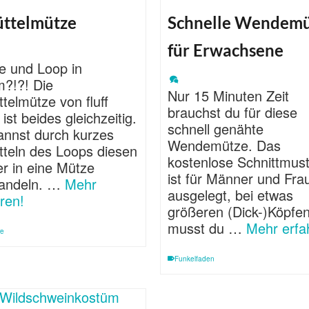
üttelmütze
Schnelle Wendemü
für Erwachsene
e und Loop in
m?!?! Die
Nur 15 Minuten Zeit
telmütze von fluff
brauchst du für diese
 ist beides gleichzeitig.
schnell genähte
annst durch kurzes
Wendemütze. Das
tteln des Loops diesen
kostenlose Schnittmus
r in eine Mütze
ist für Männer und Fra
andeln. …
Mehr
ausgelegt, bei etwas
ren!
größeren (Dick-)Köpfe
musst du …
Mehr erfa
re
Funkelfaden