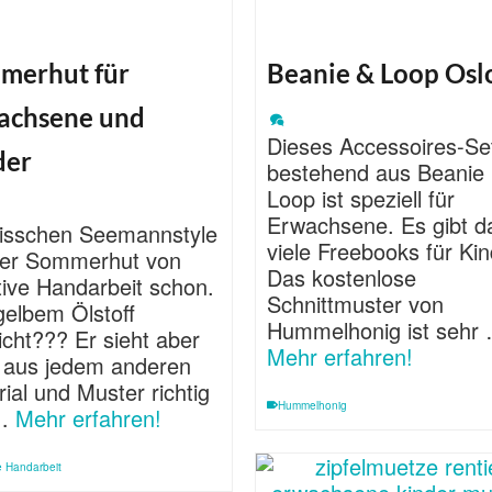
merhut für
Beanie & Loop Osl
achsene und
Dieses Accessoires-Se
der
bestehend aus Beanie
Loop ist speziell für
Erwachsene. Es gibt da
bisschen Seemannstyle
viele Freebooks für Kin
der Sommerhut von
Das kostenlose
ative Handarbeit schon.
Schnittmuster von
gelbem Ölstoff
Hummelhonig ist sehr
eicht??? Er sieht aber
Mehr erfahren!
 aus jedem anderen
ial und Muster richtig
Hummelhonig
 …
Mehr erfahren!
ve Handarbeit