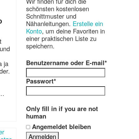
Wir finden für dich die
schönsten kostenlosen
Schnittmuster und
o
Nähanleitungen.
Erstelle ein
Konto
, um deine Favoriten in
einer praktischen Liste zu
t
speichern.
 und
Benutzername oder E-mail
*
 ja
der.
Passwort
*
 …
Only fill in if you are not
human
Angemeldet bleiben