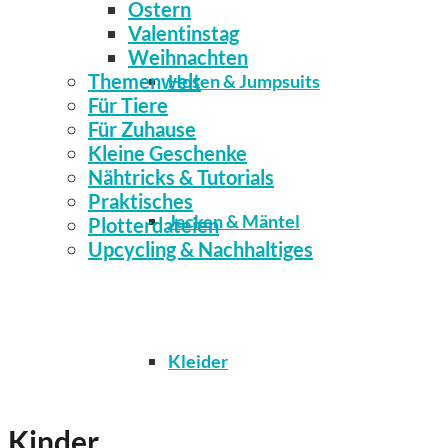
Ostern
Valentinstag
Weihnachten
Themenwelt
Hosen & Jumpsuits
Für Tiere
Für Zuhause
Kleine Geschenke
Nähtricks & Tutorials
Praktisches
Jacken & Mäntel
Plotterdateien
Upcycling & Nachhaltiges
Kleider
Kinder