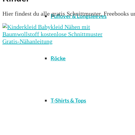
Hier findest du alle gratis Schnittmuster, Freebooks
Pullover & Longsleeves
Röcke
T-Shirts & Tops