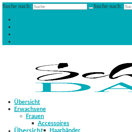
Suche nach:
Suche nach:
Einloggen
Registrieren
Zum Newsletter anmelden
Infos & Hilfe
Übersicht
Erwachsene
Frauen
Accessoires
Übersicht
Haarbänder