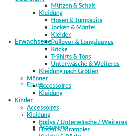
Mützen & Schals
Kleidung
Hosen & Jumpsuits
Jacken & Mäntel
Kleider
Erwachsene
Pullover & Longsleeves
Röcke
T-Shirts & Tops
Unterwäsche & Weiteres
Kleidung nach Größen
Männer
Frauen
Accessoires
Kleidung
Kinder
Accessoires
Kleidung
Bodys / Unterwäsche / Weiteres
Accessoires
Hosen & Strampler