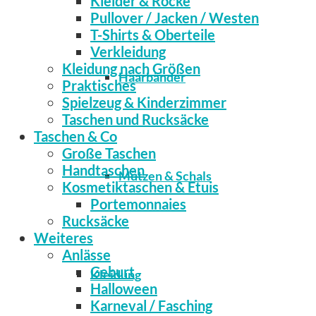
Kleider & Röcke
Pullover / Jacken / Westen
T-Shirts & Oberteile
Verkleidung
Kleidung nach Größen
Haarbänder
Praktisches
Spielzeug & Kinderzimmer
Taschen und Rucksäcke
Taschen & Co
Große Taschen
Handtaschen
Mützen & Schals
Kosmetiktaschen & Etuis
Portemonnaies
Rucksäcke
Weiteres
Anlässe
Geburt
Kleidung
Halloween
Karneval / Fasching