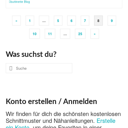
buttinette Blog
«
1
…
5
6
7
8
9
10
11
…
25
»
Was suchst du?
Suche
nach:
Konto erstellen / Anmelden
Wir finden für dich die schönsten kostenlosen
Schnittmuster und Nähanleitungen.
Erstelle
ein Konto
, um deine Favoriten in einer