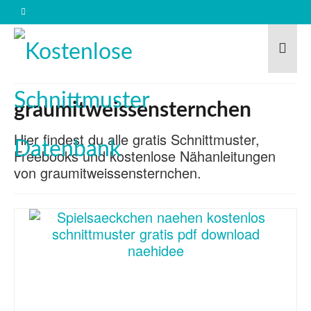
graumitweissensternchen
Hier findest du alle gratis Schnittmuster,
Freebooks und kostenlose Nähanleitungen
von graumitweissensternchen.