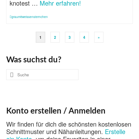
knotest …
Mehr erfahren!
graumitweissensternchen
1
2
3
4
»
Was suchst du?
Suche
nach:
Konto erstellen / Anmelden
Wir finden für dich die schönsten kostenlosen
Schnittmuster und Nähanleitungen.
Erstelle
ein Konto
, um deine Favoriten in einer