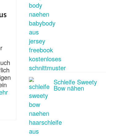
us
r
auch
lich
igen
Schleife Sweety
ein
Bow nähen
ehr