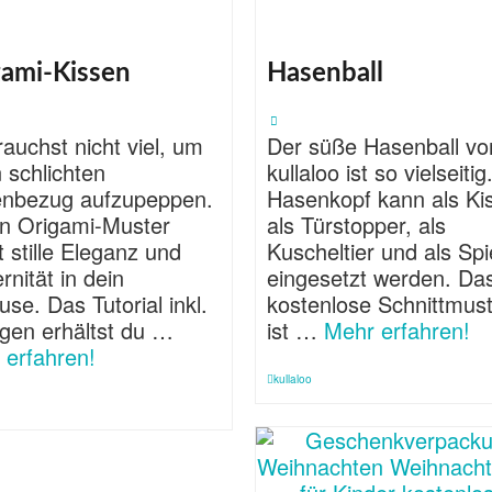
gami-Kissen
Hasenball
auchst nicht viel, um
Der süße Hasenball vo
 schlichten
kullaloo ist so vielseitig
enbezug aufzupeppen.
Hasenkopf kann als Ki
in Origami-Muster
als Türstopper, als
t stille Eleganz und
Kuscheltier und als Spie
nität in dein
eingesetzt werden. Da
se. Das Tutorial inkl.
kostenlose Schnittmus
agen erhältst du …
ist …
Mehr erfahren!
 erfahren!
kullaloo