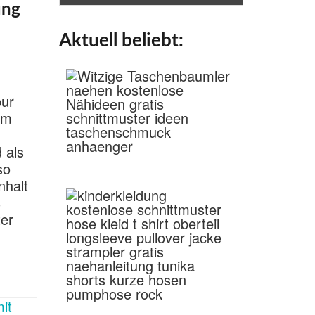
ung
Aktuell beliebt:
ur
um
 als
so
nhalt
s
ter