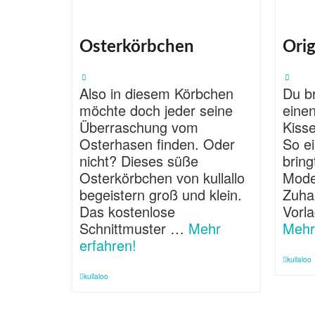
Osterkörbchen
Ori
Also in diesem Körbchen
Du br
möchte doch jeder seine
einen
Überraschung vom
Kiss
Osterhasen finden. Oder
So e
nicht? Dieses süße
bring
Osterkörbchen von kullallo
Moder
begeistern groß und klein.
Zuhau
Das kostenlose
Vorl
Schnittmuster …
Mehr
Mehr
erfahren!
kullaloo
kullaloo