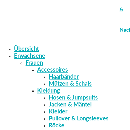
&
Nach
Übersicht
Erwachsene
Frauen
Accessoires
Haarbänder
Mützen & Schals
Kleidung
Hosen & Jumpsuits
Jacken & Mäntel
Kleider
Pullover & Longsleeves
Röcke