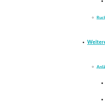
Ruc
Weiter
Anlä