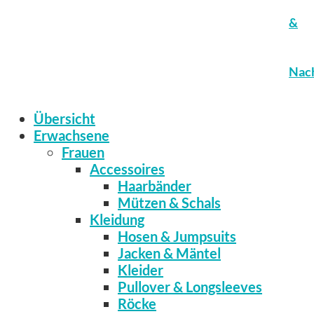
&
Nach
Übersicht
Erwachsene
Frauen
Accessoires
Haarbänder
Mützen & Schals
Kleidung
Hosen & Jumpsuits
Jacken & Mäntel
Kleider
Pullover & Longsleeves
Röcke