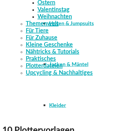
Ostern
Valentinstag
Weihnachten
Themenwelt
Hosen & Jumpsuits
Für Tiere
Für Zuhause
Kleine Geschenke
Nähtricks & Tutorials
Praktisches
Jacken & Mäntel
Plotterdateien
Upcycling & Nachhaltiges
Kleider
10 Plottervorlagen