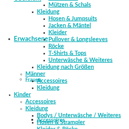
Mützen & Schals
Kleidung
Hosen & Jumpsuits
Jacken & Mäntel
Kleider
Erwachsene
Pullover & Longsleeves
Röcke
T-Shirts & Tops
Unterwäsche & Weiteres
Kleidung nach Größen
Männer
Frauen
Accessoires
Kleidung
Kinder
Accessoires
Kleidung
Bodys / Unterwäsche / Weiteres
Accessoires
Hosen & Strampler