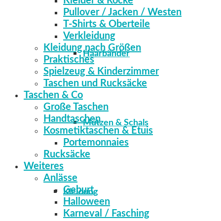
Kleider & Röcke
Pullover / Jacken / Westen
T-Shirts & Oberteile
Verkleidung
Kleidung nach Größen
Haarbänder
Praktisches
Spielzeug & Kinderzimmer
Taschen und Rucksäcke
Taschen & Co
Große Taschen
Handtaschen
Mützen & Schals
Kosmetiktaschen & Etuis
Portemonnaies
Rucksäcke
Weiteres
Anlässe
Geburt
Kleidung
Halloween
Karneval / Fasching