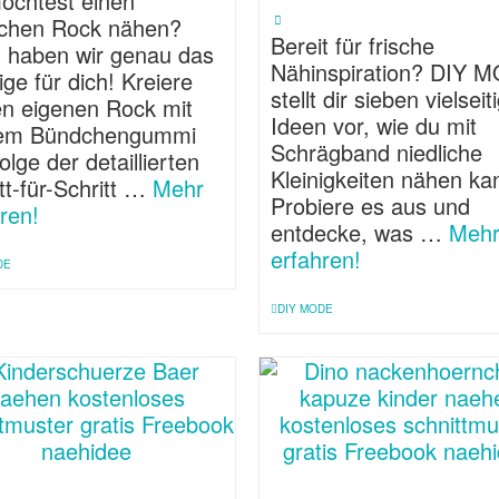
öchtest einen
achen Rock nähen?
Bereit für frische
 haben wir genau das
Nähinspiration? DIY 
ige für dich! Kreiere
stellt dir sieben vielseit
en eigenen Rock mit
Ideen vor, wie du mit
tem Bündchengummi
Schrägband niedliche
olge der detaillierten
Kleinigkeiten nähen ka
tt-für-Schritt …
Mehr
Probiere es aus und
ren!
entdecke, was …
Meh
erfahren!
DE
DIY MODE