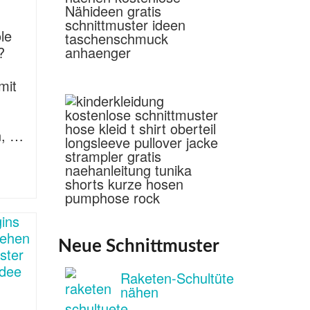
ole
?
mit
n, …
Neue Schnittmuster
Raketen-Schultüte
nähen