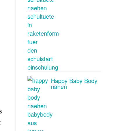
Happy Baby Body
nähen
s
t