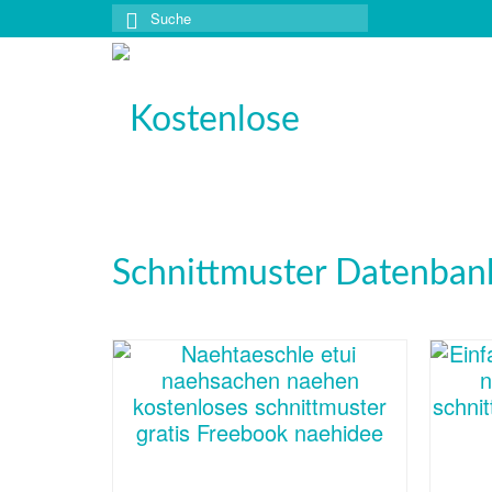
Suche
nach: