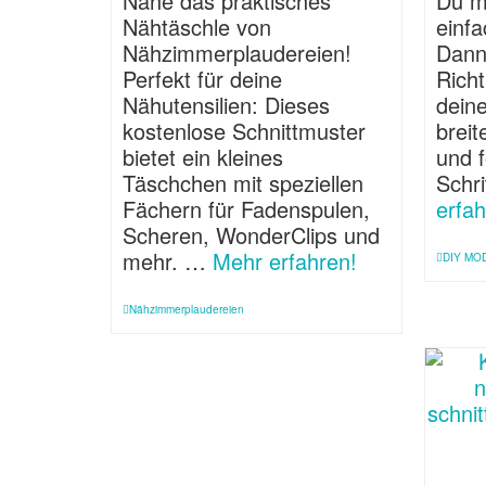
Nähe das praktisches
Du m
Nähtäschle von
einf
Nähzimmerplaudereien!
Dann
Perfekt für deine
Richt
Nähutensilien: Dieses
dein
kostenlose Schnittmuster
brei
bietet ein kleines
und f
Täschchen mit speziellen
Schri
Fächern für Fadenspulen,
erfah
Scheren, WonderClips und
mehr. …
Mehr erfahren!
DIY MO
Nähzimmerplaudereien