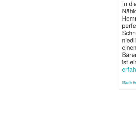
In d
Nähi
Hemm
perfe
Schni
niedl
eine
Bären
ist 
erfah
Stoffe 