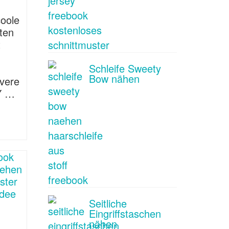
coole
ten
t
Schleife Sweety
Bow nähen
evere
Y …
Seitliche
Eingriffstaschen
nähen