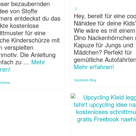
ieser bezaubernden
dee von Stoffe
Hey, bereit für eine co
ers entdeckst du das
Nähidee für deine Kids
kte kostenlose
Wie wäre es mit einem
ttmuster für eine
Dino Nackenhörnchen 
iche Kinderschürze mit
Kapuze für Jungs und
m verspielten
Mädchen? Perfekt für
motiv. Die Anleitung
gemütliche Autofahrte
einfach zu …
Mehr
Mehr erfahren!
ren!
buttinette Blog
Hemmers