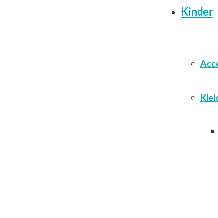
Kinder
Acce
Klei