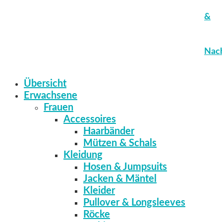
&
Nach
Übersicht
Erwachsene
Frauen
Accessoires
Haarbänder
Mützen & Schals
Kleidung
Hosen & Jumpsuits
Jacken & Mäntel
Kleider
Pullover & Longsleeves
Röcke