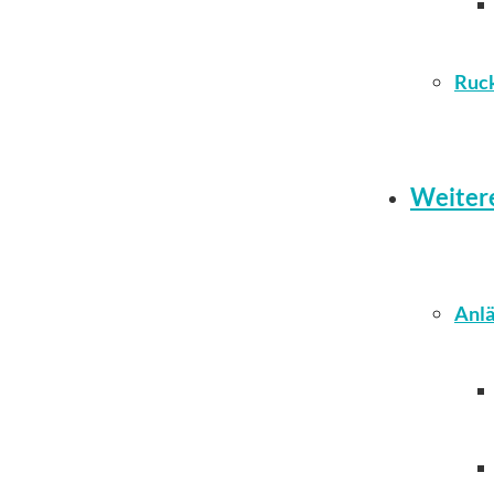
Ruc
Weiter
Anlä