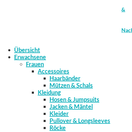
&
Nach
Übersicht
Erwachsene
Frauen
Accessoires
Haarbänder
Mützen & Schals
Kleidung
Hosen & Jumpsuits
Jacken & Mäntel
Kleider
Pullover & Longsleeves
Röcke