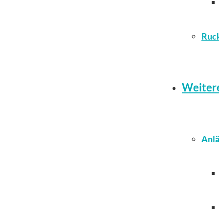
Ruc
Weiter
Anlä