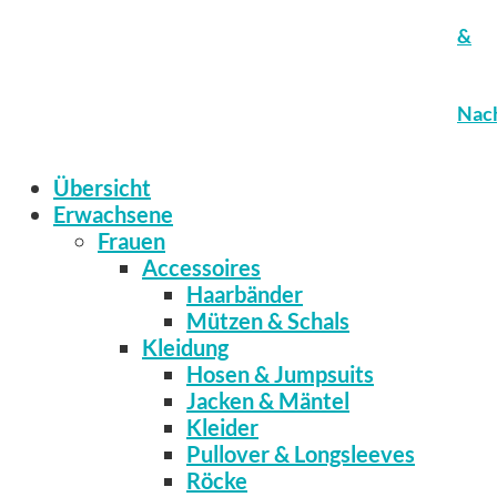
&
Nach
Übersicht
Erwachsene
Frauen
Accessoires
Haarbänder
Mützen & Schals
Kleidung
Hosen & Jumpsuits
Jacken & Mäntel
Kleider
Pullover & Longsleeves
Röcke