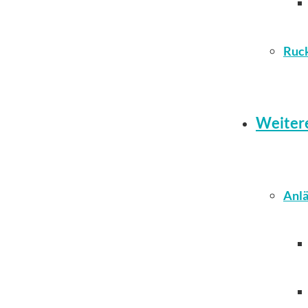
Ruc
Weiter
Anlä