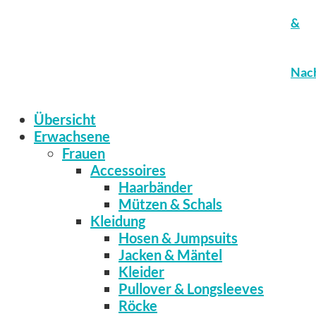
&
Nach
Übersicht
Erwachsene
Frauen
Accessoires
Haarbänder
Mützen & Schals
Kleidung
Hosen & Jumpsuits
Jacken & Mäntel
Kleider
Pullover & Longsleeves
Röcke