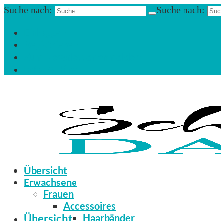
Suche nach:
Suche nach:
Einloggen
Registrieren
Zum Newsletter anmelden
Infos & Hilfe
Übersicht
Erwachsene
Frauen
Accessoires
Übersicht
Haarbänder