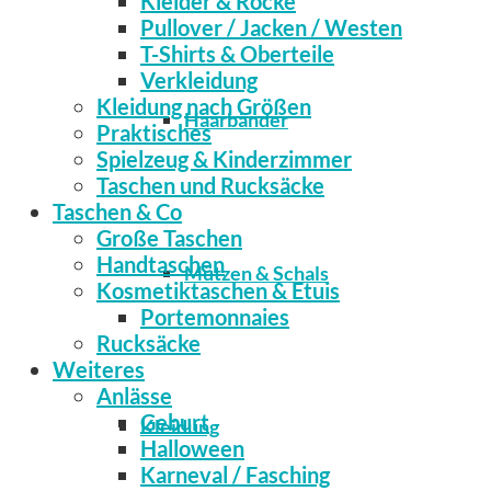
Kleider & Röcke
Pullover / Jacken / Westen
T-Shirts & Oberteile
Verkleidung
Kleidung nach Größen
Haarbänder
Praktisches
Spielzeug & Kinderzimmer
Taschen und Rucksäcke
Taschen & Co
Große Taschen
Handtaschen
Mützen & Schals
Kosmetiktaschen & Etuis
Portemonnaies
Rucksäcke
Weiteres
Anlässe
Geburt
Kleidung
Halloween
Karneval / Fasching