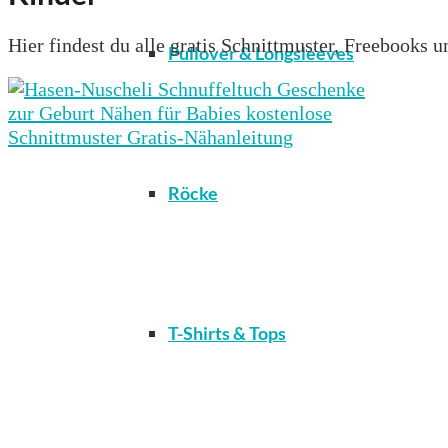
Hier findest du alle gratis Schnittmuster, Freebooks
Pullover & Longsleeves
Röcke
T-Shirts & Tops