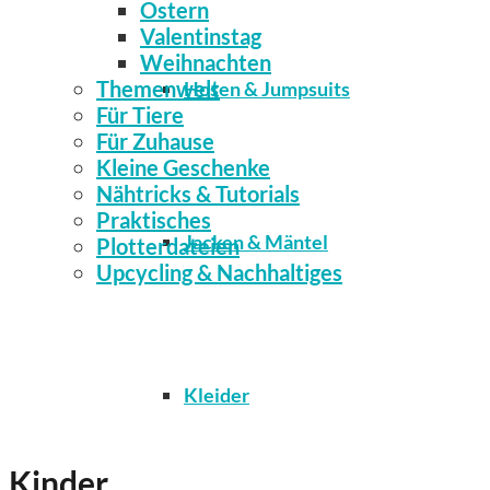
Ostern
Valentinstag
Weihnachten
Themenwelt
Hosen & Jumpsuits
Für Tiere
Für Zuhause
Kleine Geschenke
Nähtricks & Tutorials
Praktisches
Jacken & Mäntel
Plotterdateien
Upcycling & Nachhaltiges
Kleider
Kinder