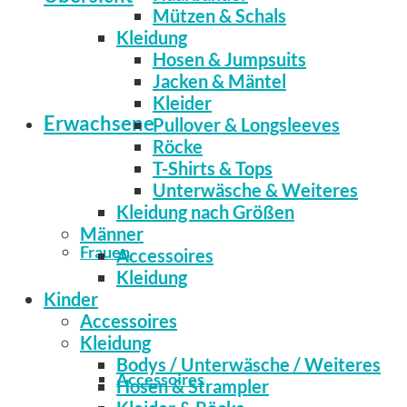
Mützen & Schals
Kleidung
Hosen & Jumpsuits
Jacken & Mäntel
Kleider
Erwachsene
Pullover & Longsleeves
Röcke
T-Shirts & Tops
Unterwäsche & Weiteres
Kleidung nach Größen
Männer
Frauen
Accessoires
Kleidung
Kinder
Accessoires
Kleidung
Bodys / Unterwäsche / Weiteres
Accessoires
Hosen & Strampler