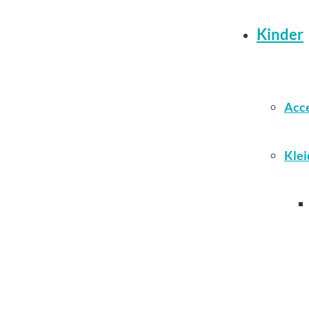
Kinder
Acce
Klei