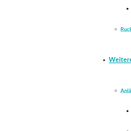
Ruc
Weiter
Anlä