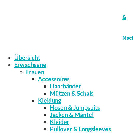
&
Nach
Übersicht
Erwachsene
Frauen
Accessoires
Haarbänder
Mützen & Schals
Kleidung
Hosen & Jumpsuits
Jacken & Mäntel
Kleider
Pullover & Longsleeves