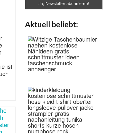
Aktuell beliebt:
r.
e
n
e ist
auch