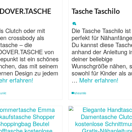
DOVER.TASCHE
Tasche Taschilo
s Clutch oder mit
Die Tasche Taschilo ist
en crossbody als
perfekt für Nähanfänge
tasche – die
Du kannst diese Tasch
DOVER.TASCHE von
anhand der Anleitung i
pepunkt ist ein schönes
deiner beliebige
hchen, das mit seinem
Wunschgröße nähen, si
rnen Design zu jedem
sowohl für Kinder als 
hr erfahren!
…
Mehr erfahren!
punkt
shesmile