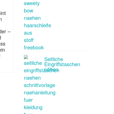
int
m
der –
t
uss
ein
!
Seitliche
Eingriffstaschen
nähen