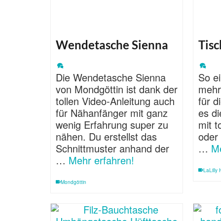
Wendetasche Sienna
Tisc
Die Wendetasche Sienna
So ei
von Mondgöttin ist dank der
mehr 
tollen Video-Anleitung auch
für d
für Nähanfänger mit ganz
es di
wenig Erfahrung super zu
mit t
nähen. Du erstellst das
oder
Schnittmuster anhand der
…
Me
…
Mehr erfahren!
LaLilly 
Mondgöttin