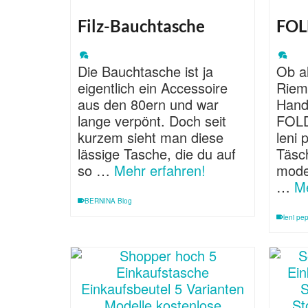
Filz-Bauchtasche
FOL
Die Bauchtasche ist ja
Ob al
eigentlich ein Accessoire
Riem
aus den 80ern und war
Hand
lange verpönt. Doch seit
FOL
kurzem sieht man diese
leni 
lässige Tasche, die du auf
Täsc
so …
Mehr erfahren!
mode
…
Me
BERNINA Blog
leni pe