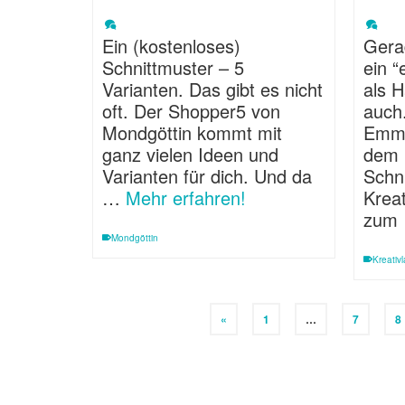
Ein (kostenloses)
Gera
Schnittmuster – 5
ein “
Varianten. Das gibt es nicht
als 
oft. Der Shopper5 von
auch.
Mondgöttin kommt mit
Emma
ganz vielen Ideen und
dem 
Varianten für dich. Und da
Schn
…
Mehr erfahren!
Kreat
zum
Mondgöttin
Kreativl
«
1
…
7
8