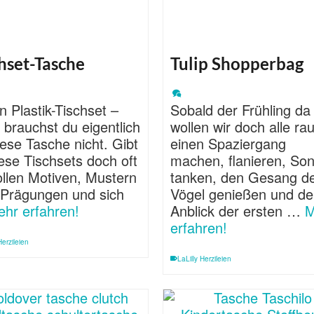
hset-Tasche
Tulip Shopperbag
n Plastik-Tischset –
Sobald der Frühling da 
brauchst du eigentlich
wollen wir doch alle ra
iese Tasche nicht. Gibt
einen Spaziergang
ese Tischsets doch oft
machen, flanieren, So
ollen Motiven, Mustern
tanken, den Gesang d
 Prägungen und sich
Vögel genießen und d
hr erfahren!
Anblick der ersten …
M
erfahren!
Herzileien
LaLilly Herzileien