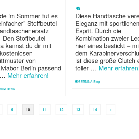
de im Sommer tut es
Diese Handtasche vere
einfacher” Stoffbeutel
Eleganz mit sportliche
Handtaschenersatz
Esprit. Durch die
 Den Stoffbeutel
Kombination zweier Le
 kannst du dir mit
hier eines bestickt – mi
kostenlosen
dem Karabinerverschl
ittmuster von
ist diese große Clutch 
ivlabor Berlin passend
toller …
Mehr erfahren
 …
Mehr erfahren!
BERNINA Blog
abor Berlin
9
10
11
12
13
14
»