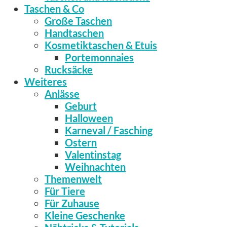
Taschen & Co
Große Taschen
Handtaschen
Kosmetiktaschen & Etuis
Portemonnaies
Rucksäcke
Weiteres
Anlässe
Geburt
Halloween
Karneval / Fasching
Ostern
Valentinstag
Weihnachten
Themenwelt
Für Tiere
Für Zuhause
Kleine Geschenke