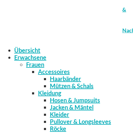
&
Nach
Übersicht
Erwachsene
Frauen
Accessoires
Haarbänder
Mützen & Schals
Kleidung
Hosen & Jumpsuits
Jacken & Mäntel
Kleider
Pullover & Longsleeves
Röcke