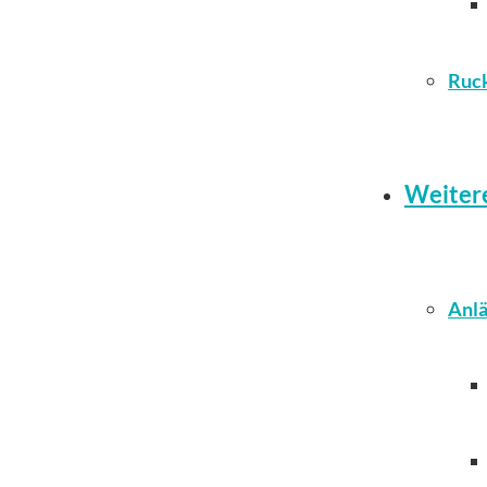
Ruc
Weiter
Anlä