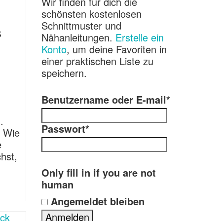
Wir finden für dich die
schönsten kostenlosen
Schnittmuster und
s
Nähanleitungen.
Erstelle ein
Konto
, um deine Favoriten in
einer praktischen Liste zu
speichern.
Benutzername oder E-mail
*
.
Passwort
*
! Wie
e
hst,
!
Only fill in if you are not
human
Angemeldet bleiben