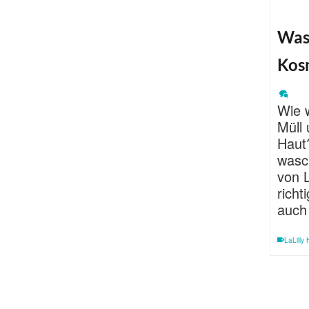
Was
Kos
Wie 
Müll 
Haut
wasc
von L
richt
auch
LaLilly 