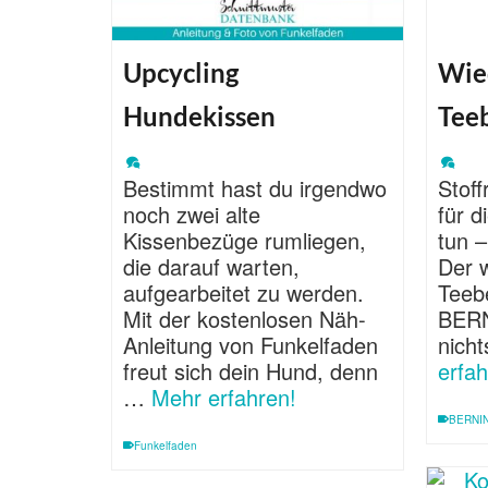
Upcycling
Wie
Hundekissen
Tee
Bestimmt hast du irgendwo
Stof
noch zwei alte
für 
Kissenbezüge rumliegen,
tun –
die darauf warten,
Der 
aufgearbeitet zu werden.
Teeb
Mit der kostenlosen Näh-
BERNI
Anleitung von Funkelfaden
nich
freut sich dein Hund, denn
erfah
…
Mehr erfahren!
BERNIN
Funkelfaden