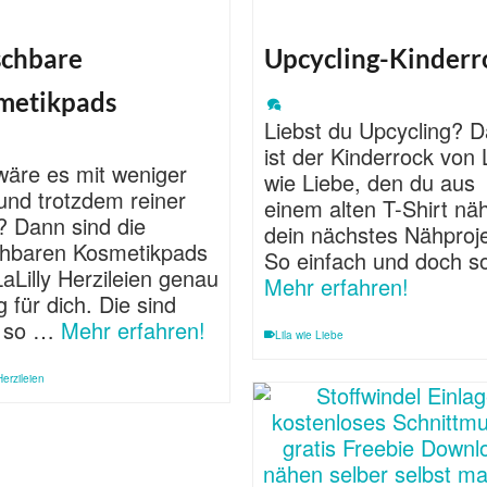
chbare
Upcycling-Kinderr
metikpads
Liebst du Upcycling? 
ist der Kinderrock von L
wäre es mit weniger
wie Liebe, den du aus
und trotzdem reiner
einem alten T-Shirt näh
? Dann sind die
dein nächstes Nähproje
hbaren Kosmetikpads
So einfach und doch 
aLilly Herzileien genau
Mehr erfahren!
ig für dich. Die sind
 so …
Mehr erfahren!
Lila wie Liebe
Herzileien