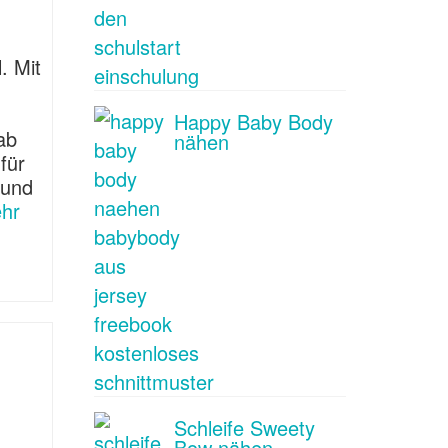
. Mit
Happy Baby Body
ab
nähen
für
 und
hr
Schleife Sweety
Bow nähen