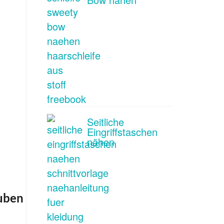
Seitliche
Eingriffstaschen
nähen
uben