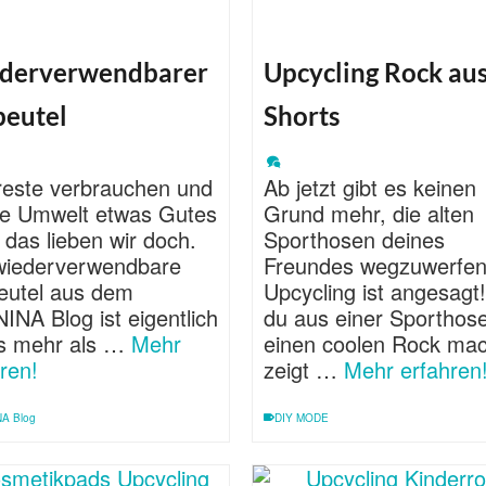
derverwendbarer
Upcycling Rock au
beutel
Shorts
freste verbrauchen und
Ab jetzt gibt es keinen
die Umwelt etwas Gutes
Grund mehr, die alten
 das lieben wir doch.
Sporthosen deines
wiederverwendbare
Freundes wegzuwerfen
eutel aus dem
Upcycling ist angesagt
NA Blog ist eigentlich
du aus einer Sporthos
ts mehr als …
Mehr
einen coolen Rock mac
ren!
zeigt …
Mehr erfahren
A Blog
DIY MODE