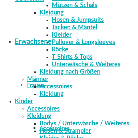
Mützen & Schals
Kleidung
Hosen & Jumpsuits
Jacken & Mäntel
Kleider
Erwachsene
Pullover & Longsleeves
Röcke
T-Shirts & Tops
Unterwäsche & Weiteres
Kleidung nach Größen
Männer
Frauen
Accessoires
Kleidung
Kinder
Accessoires
Kleidung
Bodys / Unterwäsche / Weiteres
Accessoires
Hosen & Strampler