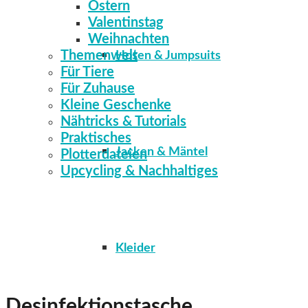
Ostern
Valentinstag
Weihnachten
Themenwelt
Hosen & Jumpsuits
Für Tiere
Für Zuhause
Kleine Geschenke
Nähtricks & Tutorials
Praktisches
Jacken & Mäntel
Plotterdateien
Upcycling & Nachhaltiges
Kleider
Desinfektionstasche