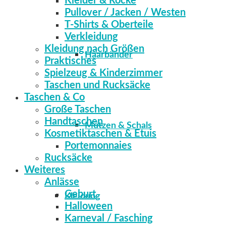
Kleider & Röcke
Pullover / Jacken / Westen
T-Shirts & Oberteile
Verkleidung
Kleidung nach Größen
Haarbänder
Praktisches
Spielzeug & Kinderzimmer
Taschen und Rucksäcke
Taschen & Co
Große Taschen
Handtaschen
Mützen & Schals
Kosmetiktaschen & Etuis
Portemonnaies
Rucksäcke
Weiteres
Anlässe
Geburt
Kleidung
Halloween
Karneval / Fasching