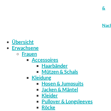
&
Nach
Übersicht
Erwachsene
Frauen
Accessoires
Haarbänder
Mützen & Schals
Kleidung
Hosen & Jumpsuits
Jacken & Mäntel
Kleider
Pullover & Longsleeves
Röcke