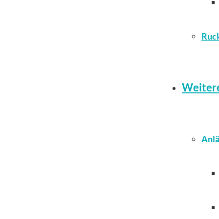
Ruc
Weiter
Anlä