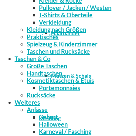
Kleider & Röcke
Pullover / Jacken / Westen
T-Shirts & Oberteile
Verkleidung
Kleidung nach Größen
Haarbänder
Praktisches
Spielzeug & Kinderzimmer
Taschen und Rucksäcke
Taschen & Co
Große Taschen
Handtaschen
Mützen & Schals
Kosmetiktaschen & Etuis
Portemonnaies
Rucksäcke
Weiteres
Anlässe
Geburt
Kleidung
Halloween
Karneval / Fasching