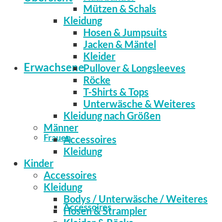
Mützen & Schals
Kleidung
Hosen & Jumpsuits
Jacken & Mäntel
Kleider
Erwachsene
Pullover & Longsleeves
Röcke
T-Shirts & Tops
Unterwäsche & Weiteres
Kleidung nach Größen
Männer
Frauen
Accessoires
Kleidung
Kinder
Accessoires
Kleidung
Bodys / Unterwäsche / Weiteres
Accessoires
Hosen & Strampler