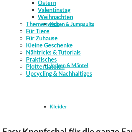
Ostern
Valentinstag
Weihnachten
Themenwelt
Hosen & Jumpsuits
Für Tiere
Für Zuhause
Kleine Geschenke
Nähtricks & Tutorials
Praktisches
Jacken & Mäntel
Plotterdateien
Upcycling & Nachhaltiges
Kleider
Easy Knopfschal für die ganze Fa