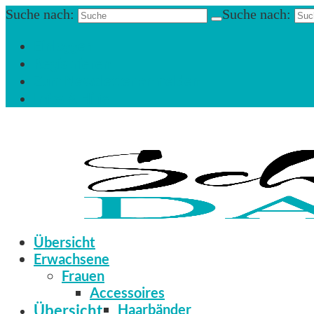
Suche nach:
Suche nach:
Einloggen
Registrieren
Zum Newsletter anmelden
Infos & Hilfe
Übersicht
Erwachsene
Frauen
Accessoires
Übersicht
Haarbänder