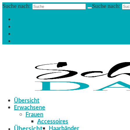
Suche nach:
Suche nach:
Einloggen
Registrieren
Zum Newsletter anmelden
Infos & Hilfe
Übersicht
Erwachsene
Frauen
Accessoires
Übersicht
Haarbänder