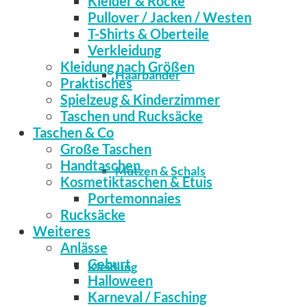
Kleider & Röcke
Pullover / Jacken / Westen
T-Shirts & Oberteile
Verkleidung
Kleidung nach Größen
Haarbänder
Praktisches
Spielzeug & Kinderzimmer
Taschen und Rucksäcke
Taschen & Co
Große Taschen
Handtaschen
Mützen & Schals
Kosmetiktaschen & Etuis
Portemonnaies
Rucksäcke
Weiteres
Anlässe
Geburt
Kleidung
Halloween
Karneval / Fasching