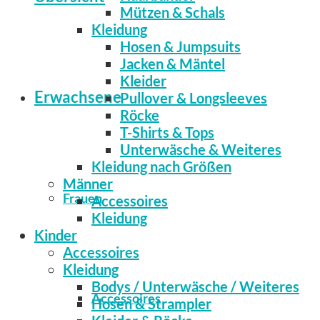
Mützen & Schals
Kleidung
Hosen & Jumpsuits
Jacken & Mäntel
Kleider
Erwachsene
Pullover & Longsleeves
Röcke
T-Shirts & Tops
Unterwäsche & Weiteres
Kleidung nach Größen
Männer
Frauen
Accessoires
Kleidung
Kinder
Accessoires
Kleidung
Bodys / Unterwäsche / Weiteres
Accessoires
Hosen & Strampler