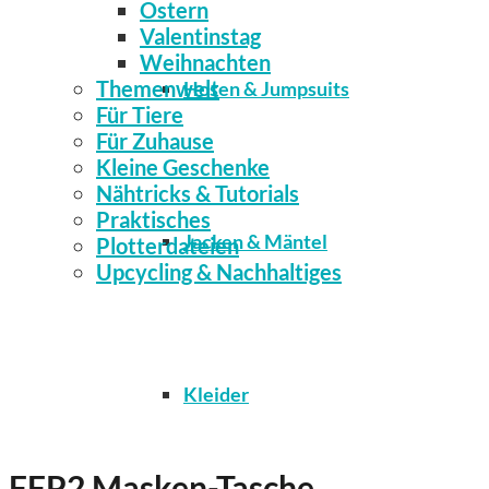
Ostern
Valentinstag
Weihnachten
Themenwelt
Hosen & Jumpsuits
Für Tiere
Für Zuhause
Kleine Geschenke
Nähtricks & Tutorials
Praktisches
Jacken & Mäntel
Plotterdateien
Upcycling & Nachhaltiges
Kleider
FFP2 Masken-Tasche