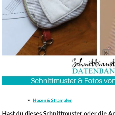
Kleidung
Bodys / Unterwäsche / Weiteres
Hosen & Strampler
Hast du dieses Schnittmuster oder die An