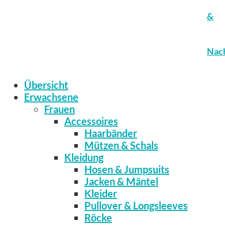
&
Nach
Übersicht
Erwachsene
Frauen
Accessoires
Haarbänder
Mützen & Schals
Kleidung
Hosen & Jumpsuits
Jacken & Mäntel
Kleider
Pullover & Longsleeves
Röcke