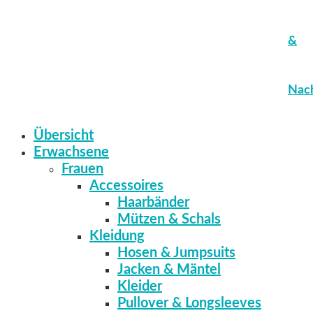
&
Nach
Übersicht
Erwachsene
Frauen
Accessoires
Haarbänder
Mützen & Schals
Kleidung
Hosen & Jumpsuits
Jacken & Mäntel
Kleider
Pullover & Longsleeves