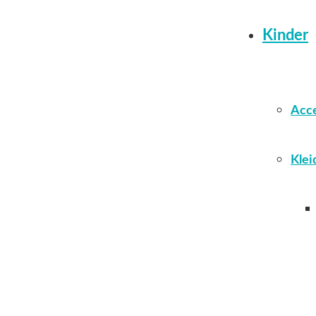
Kinder
Acce
Klei