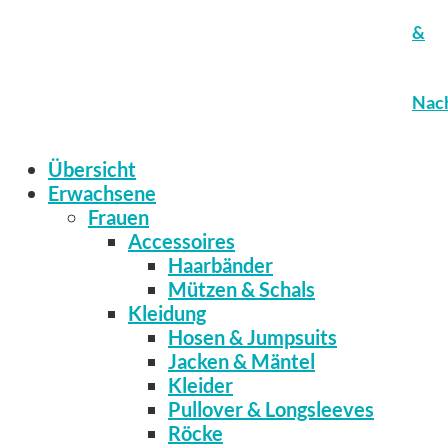
&
Nach
Übersicht
Erwachsene
Frauen
Accessoires
Haarbänder
Mützen & Schals
Kleidung
Hosen & Jumpsuits
Jacken & Mäntel
Kleider
Pullover & Longsleeves
Röcke