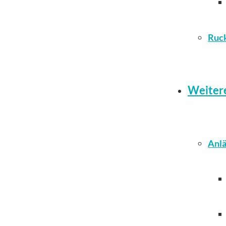
Ruc
Weiter
Anlä