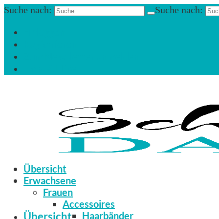
Suche nach:
Suche nach:
Einloggen
Registrieren
Zum Newsletter anmelden
Infos & Hilfe
Übersicht
Erwachsene
Frauen
Accessoires
Übersicht
Haarbänder