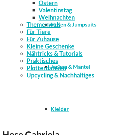
Ostern
Valentinstag
Weihnachten
Themenwelt
Hosen & Jumpsuits
Für Tiere
Für Zuhause
Kleine Geschenke
Nähtricks & Tutorials
Praktisches
Jacken & Mäntel
Plotterdateien
Upcycling & Nachhaltiges
Kleider
Hose Gabriela