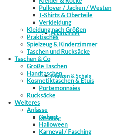
Kleider & Röcke
Pullover / Jacken / Westen
T-Shirts & Oberteile
Verkleidung
Kleidung nach Größen
Haarbänder
Praktisches
Spielzeug & Kinderzimmer
Taschen und Rucksäcke
Taschen & Co
Große Taschen
Handtaschen
Mützen & Schals
Kosmetiktaschen & Etuis
Portemonnaies
Rucksäcke
Weiteres
Anlässe
Geburt
Kleidung
Halloween
Karneval / Fasching