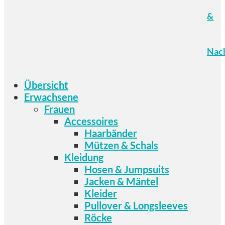
&
Nach
Übersicht
Erwachsene
Frauen
Accessoires
Haarbänder
Mützen & Schals
Kleidung
Hosen & Jumpsuits
Jacken & Mäntel
Kleider
Pullover & Longsleeves
Röcke