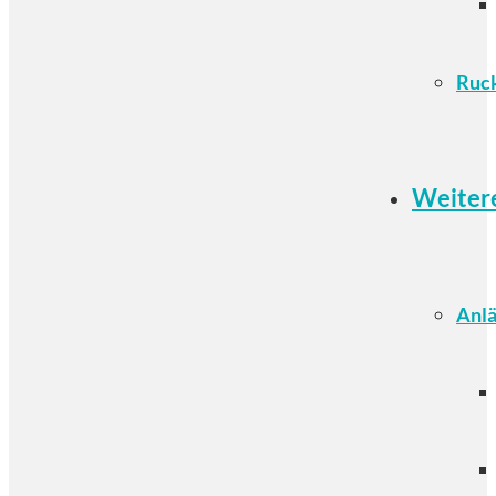
Ruc
Weiter
Anlä