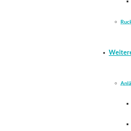
Ruc
Weiter
Anlä