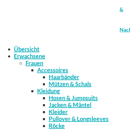
&
Nach
Übersicht
Erwachsene
Frauen
Accessoires
Haarbänder
Mützen & Schals
Kleidung
Hosen & Jumpsuits
Jacken & Mäntel
Kleider
Pullover & Longsleeves
Röcke