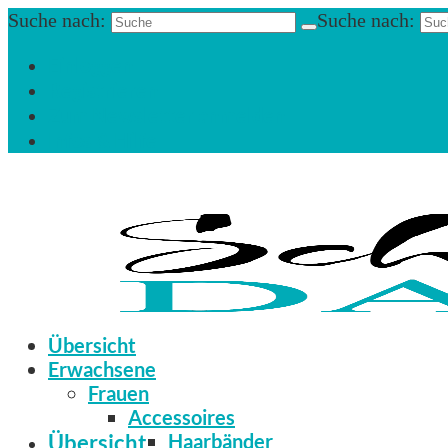
Suche nach:
Suche nach:
Einloggen
Registrieren
Zum Newsletter anmelden
Infos & Hilfe
Übersicht
Erwachsene
Frauen
Accessoires
Übersicht
Haarbänder