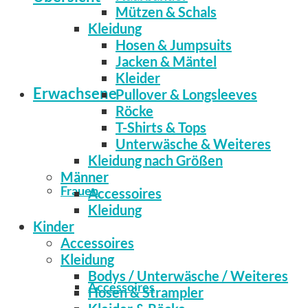
Mützen & Schals
Kleidung
Hosen & Jumpsuits
Jacken & Mäntel
Kleider
Erwachsene
Pullover & Longsleeves
Röcke
T-Shirts & Tops
Unterwäsche & Weiteres
Kleidung nach Größen
Männer
Frauen
Accessoires
Kleidung
Kinder
Accessoires
Kleidung
Bodys / Unterwäsche / Weiteres
Accessoires
Hosen & Strampler