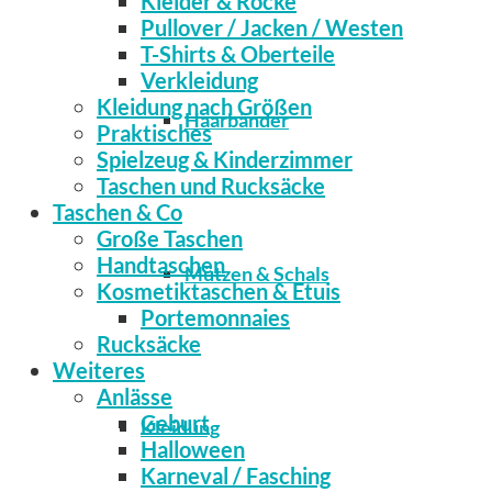
Kleider & Röcke
Pullover / Jacken / Westen
T-Shirts & Oberteile
Verkleidung
Kleidung nach Größen
Haarbänder
Praktisches
Spielzeug & Kinderzimmer
Taschen und Rucksäcke
Taschen & Co
Große Taschen
Handtaschen
Mützen & Schals
Kosmetiktaschen & Etuis
Portemonnaies
Rucksäcke
Weiteres
Anlässe
Geburt
Kleidung
Halloween
Karneval / Fasching