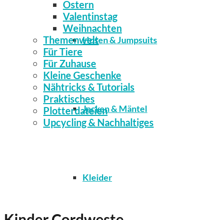
Ostern
Valentinstag
Weihnachten
Themenwelt
Hosen & Jumpsuits
Für Tiere
Für Zuhause
Kleine Geschenke
Nähtricks & Tutorials
Praktisches
Jacken & Mäntel
Plotterdateien
Upcycling & Nachhaltiges
Kleider
Kinder Cordweste