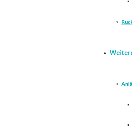
Ruc
Weiter
Anlä