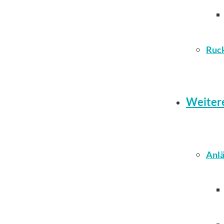
Ruc
Weiter
Anlä