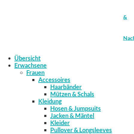
&
Nach
Übersicht
Erwachsene
Frauen
Accessoires
Haarbänder
Mützen & Schals
Kleidung
Hosen & Jumpsuits
Jacken & Mäntel
Kleider
Pullover & Longsleeves