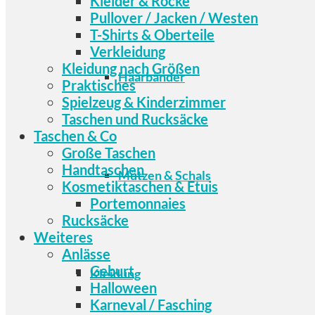
Kleider & Röcke
Pullover / Jacken / Westen
T-Shirts & Oberteile
Verkleidung
Kleidung nach Größen
Haarbänder
Praktisches
Spielzeug & Kinderzimmer
Taschen und Rucksäcke
Taschen & Co
Große Taschen
Handtaschen
Mützen & Schals
Kosmetiktaschen & Etuis
Portemonnaies
Rucksäcke
Weiteres
Anlässe
Geburt
Kleidung
Halloween
Karneval / Fasching