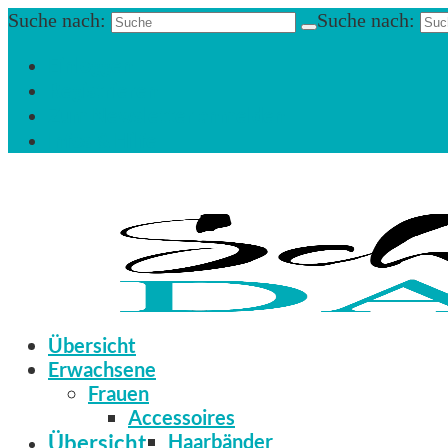
Suche nach:
Suche nach:
Einloggen
Registrieren
Zum Newsletter anmelden
Infos & Hilfe
Übersicht
Erwachsene
Frauen
Accessoires
Übersicht
Haarbänder