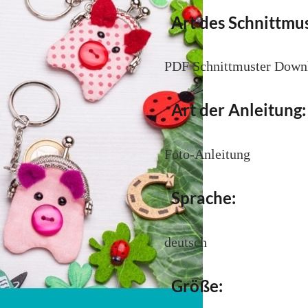
Art des Schnittmus
PDF Schnittmuster Down
Art der Anleitung:
Foto-Anleitung
Sprache:
deutsch
Größe: