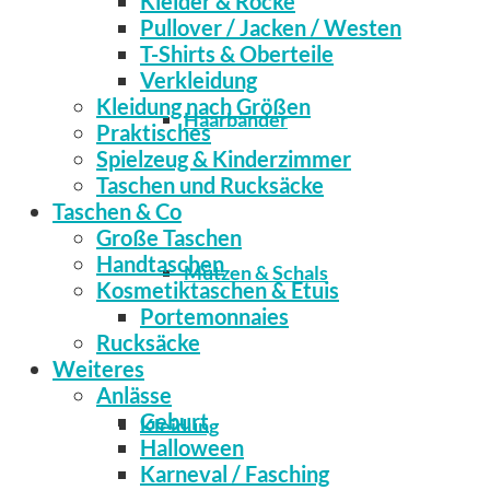
Kleider & Röcke
Pullover / Jacken / Westen
T-Shirts & Oberteile
Verkleidung
Kleidung nach Größen
Haarbänder
Praktisches
Spielzeug & Kinderzimmer
Taschen und Rucksäcke
Taschen & Co
Große Taschen
Handtaschen
Mützen & Schals
Kosmetiktaschen & Etuis
Portemonnaies
Rucksäcke
Weiteres
Anlässe
Geburt
Kleidung
Halloween
Karneval / Fasching