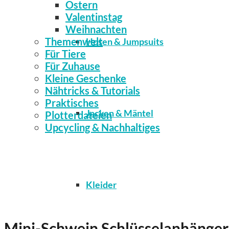
Ostern
Valentinstag
Weihnachten
Themenwelt
Hosen & Jumpsuits
Für Tiere
Für Zuhause
Kleine Geschenke
Nähtricks & Tutorials
Praktisches
Jacken & Mäntel
Plotterdateien
Upcycling & Nachhaltiges
Kleider
Mini-Schwein Schlüsselanhänger