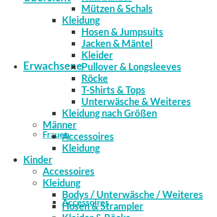
Mützen & Schals
Kleidung
Hosen & Jumpsuits
Jacken & Mäntel
Kleider
Erwachsene
Pullover & Longsleeves
Röcke
T-Shirts & Tops
Unterwäsche & Weiteres
Kleidung nach Größen
Männer
Frauen
Accessoires
Kleidung
Kinder
Accessoires
Kleidung
Bodys / Unterwäsche / Weiteres
Accessoires
Hosen & Strampler