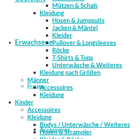
Mützen & Schals
Kleidung
Hosen & Jumpsuits
Jacken & Mäntel
Kleider
Erwachsene
Pullover & Longsleeves
Röcke
T-Shirts & Tops
Unterwäsche & Weiteres
Kleidung nach Größen
Männer
Frauen
Accessoires
Kleidung
Kinder
Accessoires
Kleidung
Bodys / Unterwäsche / Weiteres
Accessoires
Hosen & Strampler