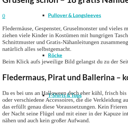
Pullover & Longsleeves
0
Fledermäuse, Gespenster, Gruselmonster und vieles 
ziehen viele Kinder in Kostümen mit hungrigen Tasche
Schnittmuster und Gratis-Nähanleitungen zusammenges
natürlich alles selbstgemacht.
Röcke
Beim Klick aufs jeweilige Bild gelangst du zu der Se
Fledermaus, Pirat und Ballerina – 
Da es bei uns an Halloween doch eher kühl, frisch bis
T-Shirts & Tops
oder verschiedene Accessoires, die die Verkleidung au
das erfüllt genau diese Voraussetzungen. Kein Frieren
der Nacht seine Flügel und mit einer in der Kapuze in
nähen und auch kein großer Aufwand.