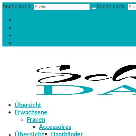
Suche nach:
Suche nach:
Einloggen
Registrieren
Zum Newsletter anmelden
Infos & Hilfe
Übersicht
Erwachsene
Frauen
Accessoires
Übersicht
Haarbänder