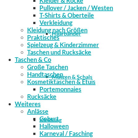
Kleider & Röcke
Pullover / Jacken / Westen
T-Shirts & Oberteile
Verkleidung
Kleidung nach Größen
Haarbänder
Praktisches
Spielzeug & Kinderzimmer
Taschen und Rucksäcke
Taschen & Co
Große Taschen
Handtaschen
Mützen & Schals
Kosmetiktaschen & Etuis
Portemonnaies
Rucksäcke
Weiteres
Anlässe
Geburt
Kleidung
Halloween
Karneval / Fasching