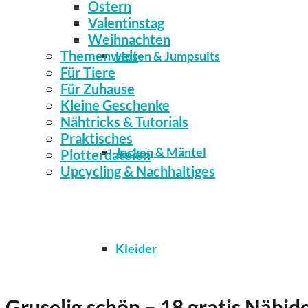
Ostern
Valentinstag
Weihnachten
Themenwelt
Hosen & Jumpsuits
Für Tiere
Für Zuhause
Kleine Geschenke
Nähtricks & Tutorials
Praktisches
Jacken & Mäntel
Plotterdateien
Upcycling & Nachhaltiges
Kleider
Gruselig schön – 18 gratis Nähi