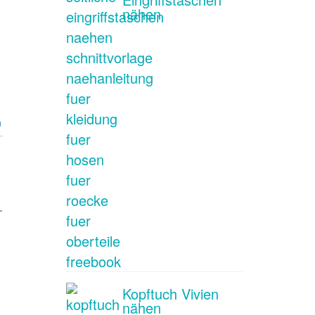
nähen
n
Kopftuch Vivien
nähen