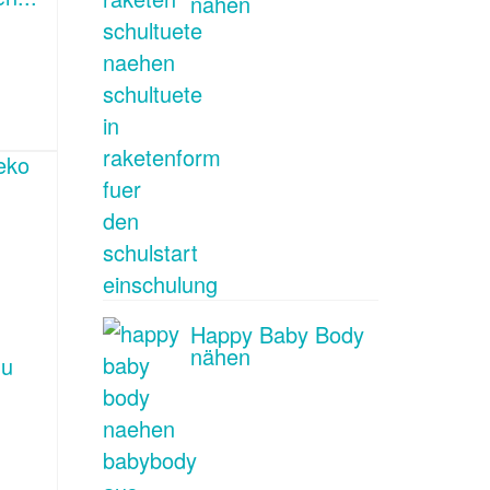
nähen
Happy Baby Body
nähen
du