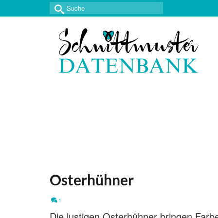
Suche
nach:
Osterhühner
1
Die lustigen Osterhühner bringen Farb