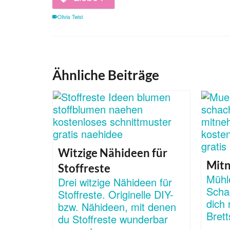
Olivia Twist
Ähnliche Beiträge
Witzige Nähideen für
Mit
Stoffreste
Mühl
Drei witzige Nähideen für
Scha
Stoffreste. Originelle DIY-
dich 
bzw. Nähideen, mit denen
Brett
du Stoffreste wunderbar