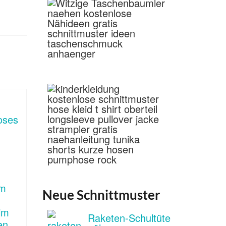
em
Neue Schnittmuster
im
Raketen-Schultüte
n...