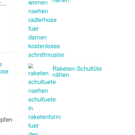
...
Raketen-Schultüte
nähen
üpfen