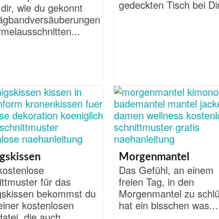
gedeckten Tisch bei Dir
 dir, wie du gekonnt
ägbandversäuberungen
melausschnitten...
gskissen
Morgenmantel
kostenlose
Das Gefühl, an einem
ttmuster für das
freien Tag, in den
gskissen bekommst du
Morgenmantel zu schl
 einer kostenlosen
hat ein bisschen was...
datei, die auch