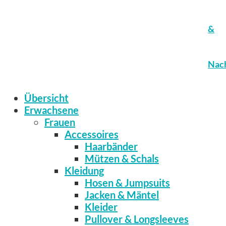
&
Nach
Übersicht
Erwachsene
Frauen
Accessoires
Haarbänder
Mützen & Schals
Kleidung
Hosen & Jumpsuits
Jacken & Mäntel
Kleider
Pullover & Longsleeves