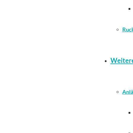
Ruc
Weiter
Anlä