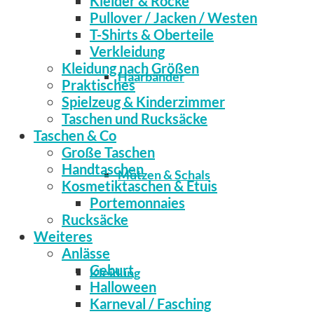
Kleider & Röcke
Pullover / Jacken / Westen
T-Shirts & Oberteile
Verkleidung
Kleidung nach Größen
Haarbänder
Praktisches
Spielzeug & Kinderzimmer
Taschen und Rucksäcke
Taschen & Co
Große Taschen
Handtaschen
Mützen & Schals
Kosmetiktaschen & Etuis
Portemonnaies
Rucksäcke
Weiteres
Anlässe
Geburt
Kleidung
Halloween
Karneval / Fasching