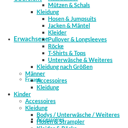
Mützen & Schals
Kleidung
Hosen & Jumpsuits
Jacken & Mäntel
Kleider
Erwachsene
Pullover & Longsleeves
Röcke
T-Shirts & Tops
Unterwäsche & Weiteres
Kleidung nach Größen
Männer
Frauen
Accessoires
Kleidung
Kinder
Accessoires
Kleidung
Bodys / Unterwäsche / Weiteres
Accessoires
Hosen & Strampler