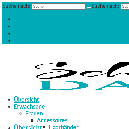
Suche nach:
Suche nach:
Einloggen
Registrieren
Zum Newsletter anmelden
Infos & Hilfe
Übersicht
Erwachsene
Frauen
Accessoires
Übersicht
Haarbänder