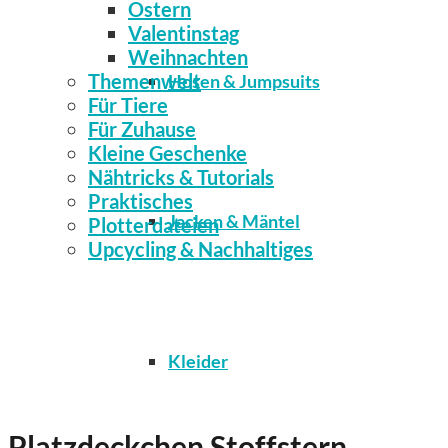
Ostern
Valentinstag
Weihnachten
Themenwelt
Hosen & Jumpsuits
Für Tiere
Für Zuhause
Kleine Geschenke
Nähtricks & Tutorials
Praktisches
Jacken & Mäntel
Plotterdateien
Upcycling & Nachhaltiges
Kleider
Platzdeckchen Stoffstern