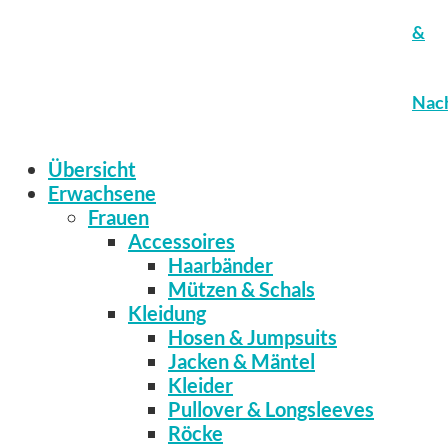
&
Nach
Übersicht
Erwachsene
Frauen
Accessoires
Haarbänder
Mützen & Schals
Kleidung
Hosen & Jumpsuits
Jacken & Mäntel
Kleider
Pullover & Longsleeves
Röcke