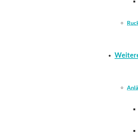
Ruc
Weiter
Anlä