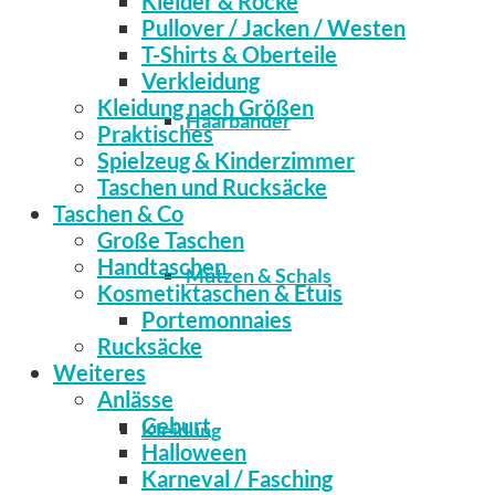
Kleider & Röcke
Pullover / Jacken / Westen
T-Shirts & Oberteile
Verkleidung
Kleidung nach Größen
Haarbänder
Praktisches
Spielzeug & Kinderzimmer
Taschen und Rucksäcke
Taschen & Co
Große Taschen
Handtaschen
Mützen & Schals
Kosmetiktaschen & Etuis
Portemonnaies
Rucksäcke
Weiteres
Anlässe
Geburt
Kleidung
Halloween
Karneval / Fasching