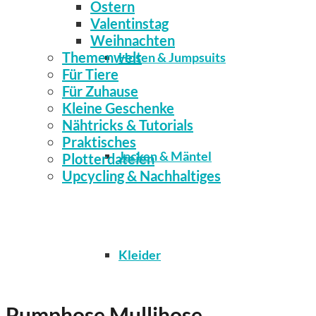
Ostern
Valentinstag
Weihnachten
Themenwelt
Hosen & Jumpsuits
Für Tiere
Für Zuhause
Kleine Geschenke
Nähtricks & Tutorials
Praktisches
Jacken & Mäntel
Plotterdateien
Upcycling & Nachhaltiges
Kleider
Pumphose Mullihose