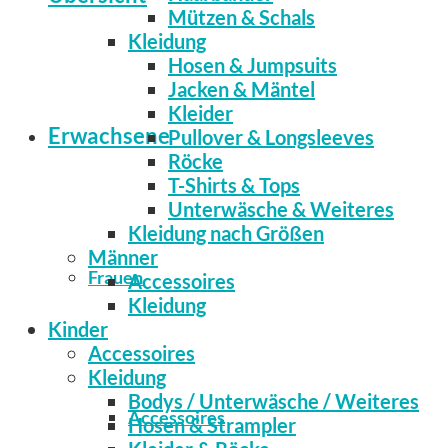
Mützen & Schals
Kleidung
Hosen & Jumpsuits
Jacken & Mäntel
Kleider
Erwachsene
Pullover & Longsleeves
Röcke
T-Shirts & Tops
Unterwäsche & Weiteres
Kleidung nach Größen
Männer
Frauen
Accessoires
Kleidung
Kinder
Accessoires
Kleidung
Bodys / Unterwäsche / Weiteres
Accessoires
Hosen & Strampler