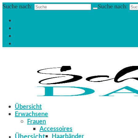
Suche nach:
Suche nach:
Einloggen
Registrieren
Zum Newsletter anmelden
Infos & Hilfe
Übersicht
Erwachsene
Frauen
Accessoires
Übersicht
Haarbänder