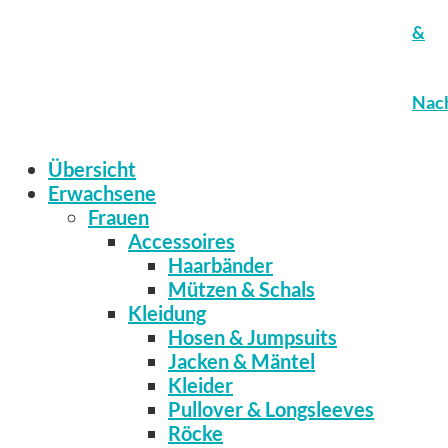
&
Nach
Übersicht
Erwachsene
Frauen
Accessoires
Haarbänder
Mützen & Schals
Kleidung
Hosen & Jumpsuits
Jacken & Mäntel
Kleider
Pullover & Longsleeves
Röcke