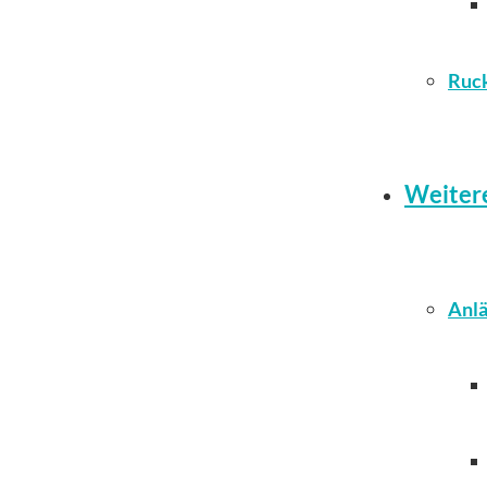
Ruc
Weiter
Anlä