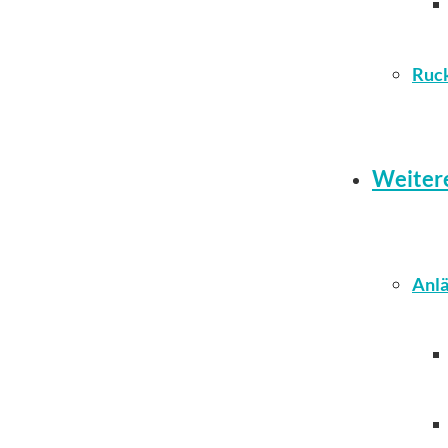
Ruc
Weiter
Anlä