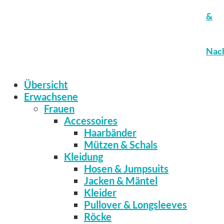
&
Nach
Übersicht
Erwachsene
Frauen
Accessoires
Haarbänder
Mützen & Schals
Kleidung
Hosen & Jumpsuits
Jacken & Mäntel
Kleider
Pullover & Longsleeves
Röcke