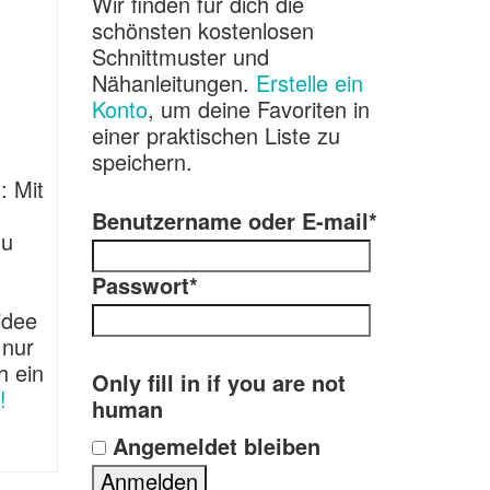
Wir finden für dich die
schönsten kostenlosen
Schnittmuster und
Nähanleitungen.
Erstelle ein
Konto
, um deine Favoriten in
einer praktischen Liste zu
speichern.
 Mit
Benutzername oder E-mail
*
du
Passwort
*
idee
 nur
h ein
Only fill in if you are not
!
human
Angemeldet bleiben