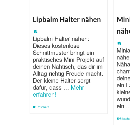
Lipbalm Halter nähen
Min
näh
Lipbalm Halter nähen:
Dieses kostenlose
Mini
Schnittmuster bringt ein
nähen
praktisches Mini-Projekt auf
Nähan
deinen Nähtisch, das dir im
charm
Alltag richtig Freude macht.
deine
Der kleine Halter sorgt
ein L
dafür, dass …
Mehr
klei
erfahren!
wund
ein
Erbschatz
Erbscha