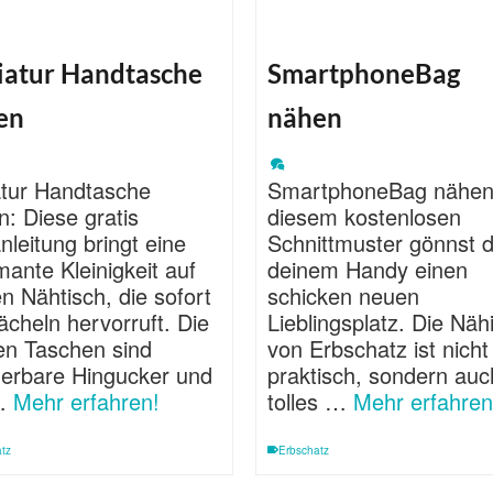
iatur Handtasche
SmartphoneBag
en
nähen
atur Handtasche
SmartphoneBag nähen:
: Diese gratis
diesem kostenlosen
leitung bringt eine
Schnittmuster gönnst 
ante Kleinigkeit auf
deinem Handy einen
n Nähtisch, die sofort
schicken neuen
ächeln hervorruft. Die
Lieblingsplatz. Die Näh
nen Taschen sind
von Erbschatz ist nicht
erbare Hingucker und
praktisch, sondern auc
 …
Mehr erfahren!
tolles …
Mehr erfahren
tz
Erbschatz