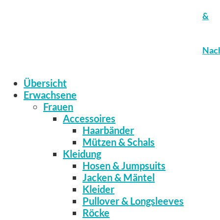
&
Nach
Übersicht
Erwachsene
Frauen
Accessoires
Haarbänder
Mützen & Schals
Kleidung
Hosen & Jumpsuits
Jacken & Mäntel
Kleider
Pullover & Longsleeves
Röcke