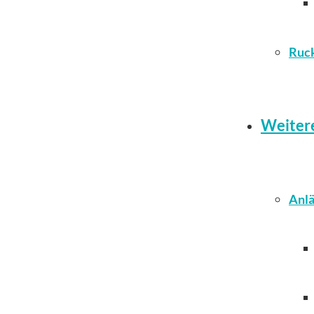
Ruc
Weiter
Anlä