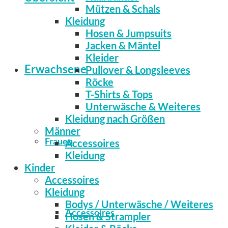
Mützen & Schals
Kleidung
Hosen & Jumpsuits
Jacken & Mäntel
Kleider
Erwachsene
Pullover & Longsleeves
Röcke
T-Shirts & Tops
Unterwäsche & Weiteres
Kleidung nach Größen
Männer
Frauen
Accessoires
Kleidung
Kinder
Accessoires
Kleidung
Bodys / Unterwäsche / Weiteres
Accessoires
Hosen & Strampler