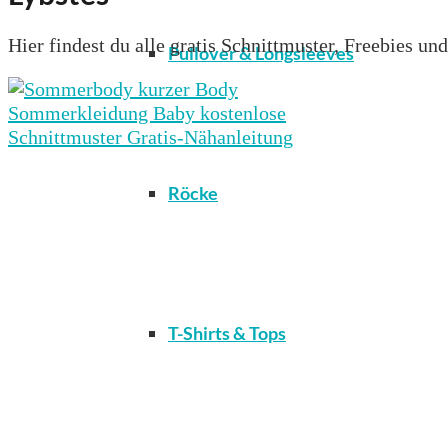
Hier findest du alle gratis Schnittmuster, Freebies un
Pullover & Longsleeves
Röcke
T-Shirts & Tops