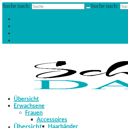
Suche nach:
Suche nach:
Einloggen
Registrieren
Zum Newsletter anmelden
Infos & Hilfe
Übersicht
Erwachsene
Frauen
Accessoires
Übersicht
Haarbänder