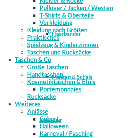
Kleider & Röcke
Pullover / Jacken / Westen
T-Shirts & Oberteile
Verkleidung
Kleidung nach Größen
Haarbänder
Praktisches
Spielzeug & Kinderzimmer
Taschen und Rucksäcke
Taschen & Co
Große Taschen
Handtaschen
Mützen & Schals
Kosmetiktaschen & Etuis
Portemonnaies
Rucksäcke
Weiteres
Anlässe
Geburt
Kleidung
Halloween
Karneval / Fasching