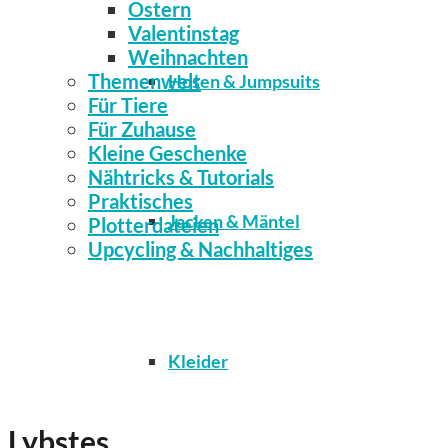
Ostern
Valentinstag
Weihnachten
Themenwelt
Hosen & Jumpsuits
Für Tiere
Für Zuhause
Kleine Geschenke
Nähtricks & Tutorials
Praktisches
Jacken & Mäntel
Plotterdateien
Upcycling & Nachhaltiges
Kleider
Lybstes