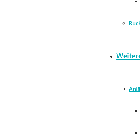
Ruc
Weiter
Anlä