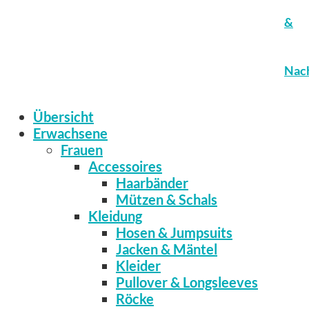
&
Nach
Übersicht
Erwachsene
Frauen
Accessoires
Haarbänder
Mützen & Schals
Kleidung
Hosen & Jumpsuits
Jacken & Mäntel
Kleider
Pullover & Longsleeves
Röcke