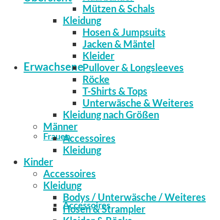
Mützen & Schals
Kleidung
Hosen & Jumpsuits
Jacken & Mäntel
Kleider
Erwachsene
Pullover & Longsleeves
Röcke
T-Shirts & Tops
Unterwäsche & Weiteres
Kleidung nach Größen
Männer
Frauen
Accessoires
Kleidung
Kinder
Accessoires
Kleidung
Bodys / Unterwäsche / Weiteres
Accessoires
Hosen & Strampler