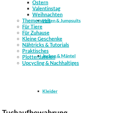
Ostern
Valentinstag
Weihnachten
Themenwelt
Hosen & Jumpsuits
Für Tiere
Für Zuhause
Kleine Geschenke
Nähtricks & Tutorials
Praktisches
Jacken & Mäntel
Plotterdateien
Upcycling & Nachhaltiges
Kleider
Tuchaufbewahrung