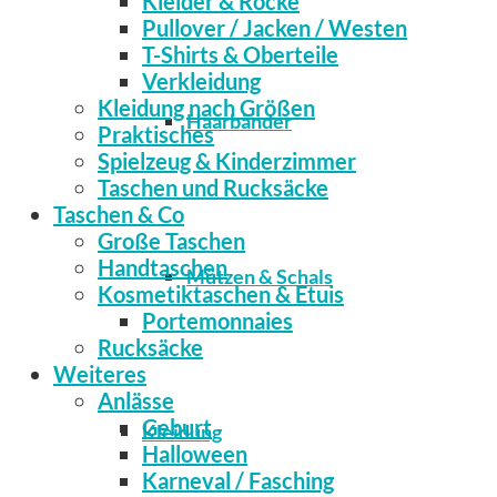
Kleider & Röcke
Pullover / Jacken / Westen
T-Shirts & Oberteile
Verkleidung
Kleidung nach Größen
Haarbänder
Praktisches
Spielzeug & Kinderzimmer
Taschen und Rucksäcke
Taschen & Co
Große Taschen
Handtaschen
Mützen & Schals
Kosmetiktaschen & Etuis
Portemonnaies
Rucksäcke
Weiteres
Anlässe
Geburt
Kleidung
Halloween
Karneval / Fasching